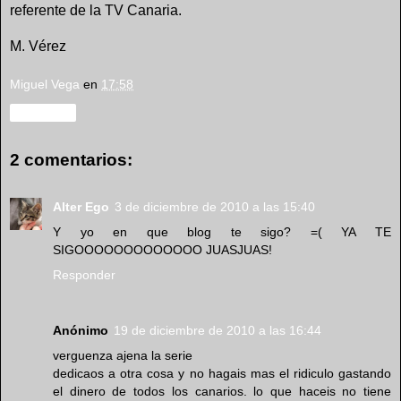
referente de la TV Canaria.
M. Vérez
Miguel Vega
en
17:58
Compartir
2 comentarios:
Alter Ego
3 de diciembre de 2010 a las 15:40
Y yo en que blog te sigo? =( YA TE
SIGOOOOOOOOOOOOO JUASJUAS!
Responder
Anónimo
19 de diciembre de 2010 a las 16:44
verguenza ajena la serie
dedicaos a otra cosa y no hagais mas el ridiculo gastando
el dinero de todos los canarios. lo que haceis no tiene