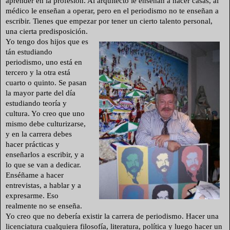
aprender en la profesión. Al arquitecto le enseñan a hacer casas, al
médico le enseñan a operar, pero en el periodismo no te enseñan a
escribir. Tienes que empezar por tener un cierto talento personal,
una cierta predisposición.
Yo tengo dos hijos que es
tán estudiando
periodismo, uno está en
tercero y la otra e
stá
cuarto o quinto. Se pasan
la mayor parte del día
estudi
ando teoría y
cultura. Yo creo que uno
mismo debe culturizar
se,
y en la carrera debes
hacer prácticas y
enseñarlos a
escribir, y a
lo que se van
a dedicar.
Enséñame a hace
r
entrevistas, a hablar y a
expresarme. Eso
realment
e
no se enseña.
Yo creo que n
o debería existir la carrera de periodismo. Hacer una
licenciatura cualquiera filo
sofía, literatura, política y luego hacer un