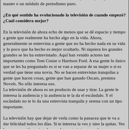
master o un módulo de
periodismo puro.
¿En qué sentido ha evolucionado la televisi
ón de cuando empezó?
¿Cuál considera mejor?
En la televisión de ahora
echo de
menos que se dé espacio y tiempo
a gente que realmente ha hecho algo en la vid
a
.
Ahora,
generalmente se
entrevista a gente que no
ha hecho nada en su vida
y lo poco que ha hecho es mejor ocultarlo. Ni siquiera los
grandes
grandes se les ha entrevistado. Aquí han ve
nido actores tan
importantes co
mo Tom Cruise o Harrison Fo
rd. A esa gente lo único
que se les ha preguntado es si se van a separar de su mujer o si es
verdad que tiene una novia. No se hacen entrevistas tranquilas a
gente que hacen cosas, gente que han ganado Oscars, premios
Novels. No sólo interesa eso.
La televisión de ahora es un producto de usar y tirar. La gente le
interesa la audiencia y la audiencia te la da el escándalo. Y el
escándalo no te lo da una entrevista tranquila y serena con un tipo
importante.
La televisión hay que dejar de verla como la panacea que te va a
dar felicidad todos los días. Si te interesa la ves y sino la quitas. Ves