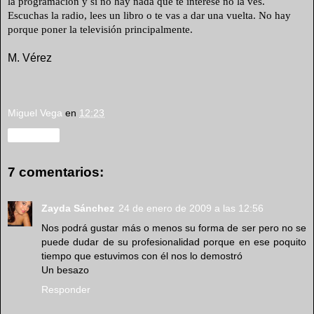
la programación y si no hay nada que te interese no la ves.
Escuchas la radio, lees un libro o te vas a dar una vuelta. No hay
porque poner la televisión principalmente.
M. Vérez
Miguel Vega
en
12:23
Compartir
7 comentarios:
Zayda Sánchez
24 de enero de 2009 a las 12:56
Nos podrá gustar más o menos su forma de ser pero no se
puede dudar de su profesionalidad porque en ese poquito
tiempo que estuvimos con él nos lo demostró
Un besazo
Responder