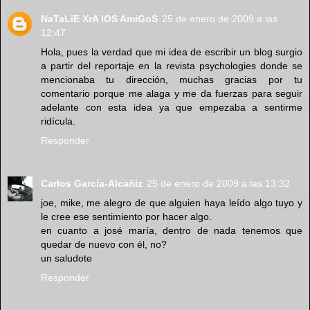
NaTaLiE XrA lOS AmiGoS
25 de enero de 2009 a las
12:47
Hola, pues la verdad que mi idea de escribir un blog surgio
a partir del reportaje en la revista psychologies donde se
mencionaba tu dirección, muchas gracias por tu
comentario porque me alaga y me da fuerzas para seguir
adelante con esta idea ya que empezaba a sentirme
ridícula.
Responder
Carlos García-Alcañiz
25 de enero de 2009 a las 13:32
joe, mike, me alegro de que alguien haya leído algo tuyo y
le cree ese sentimiento por hacer algo.
en cuanto a josé maría, dentro de nada tenemos que
quedar de nuevo con él, no?
un saludote
Responder